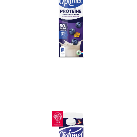
Optimel Proteïne Drinkyoghurt
Bosbes Vanillesmaak 0% vet 1 L