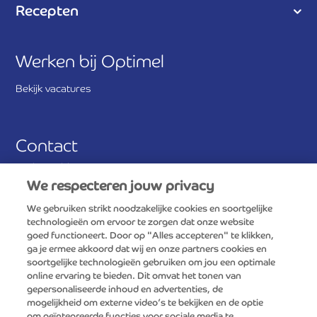
Recepten
Werken bij Optimel
Bekijk vacatures
Contact
Veelgestelde vragen
We respecteren jouw privacy
Stuur ons een bericht
We gebruiken strikt noodzakelijke cookies en soortgelijke
technologieën om ervoor te zorgen dat onze website
Antwoordnummer 390
goed functioneert. Door op "Alles accepteren" te klikken,
3800 VB Amersfoort
ga je ermee akkoord dat wij en onze partners cookies en
soortgelijke technologieën gebruiken om jou een optimale
online ervaring te bieden. Dit omvat het tonen van
Consumentenservice FrieslandCampina
gepersonaliseerde inhoud en advertenties, de
0800-0765
mogelijkheid om externe video’s te bekijken en de optie
om geïntegreerde functies voor sociale media te