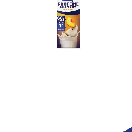
Optimel Proteïne Drinkyoghurt
Perzik Peer 0% vet 1 L