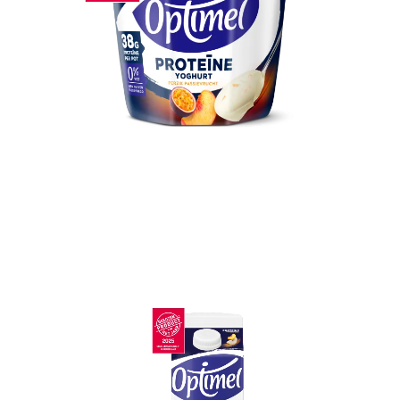
Sluiten
Optimel Proteïne Yoghurt Perzik
Passievrucht 0% vet 450g