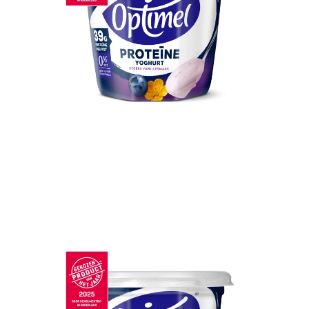
Optimel Proteïne Yoghurt Bosbes
Vanillesmaak 0% vet 450g