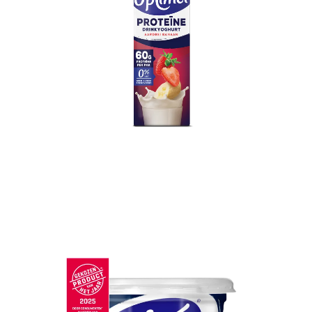
Optimel Proteïne Drinkyoghurt
Aardbei Banaan 0% vet 1 L