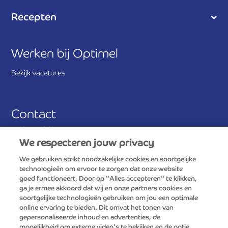
Recepten
Werken bij Optimel
Bekijk vacatures
Contact
Veelgestelde vragen
We respecteren jouw privacy
Stuur ons een bericht
We gebruiken strikt noodzakelijke cookies en soortgelijke
technologieën om ervoor te zorgen dat onze website
Antwoordnummer 390
goed functioneert. Door op "Alles accepteren" te klikken,
3800 VB Amersfoort
ga je ermee akkoord dat wij en onze partners cookies en
soortgelijke technologieën gebruiken om jou een optimale
online ervaring te bieden. Dit omvat het tonen van
Consumentenservice FrieslandCampina
gepersonaliseerde inhoud en advertenties, de
0800-0765
mogelijkheid om externe video’s te bekijken en de optie