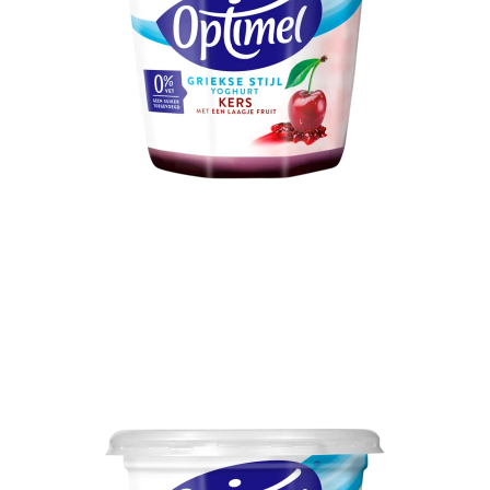
Optimel Yoghurt Griekse Stijl Kers
0% vet 450 g