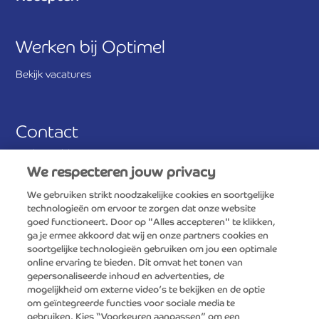
Werken bij Optimel
Bekijk vacatures
Contact
Veelgestelde vragen
We respecteren jouw privacy
Stuur ons een bericht
We gebruiken strikt noodzakelijke cookies en soortgelijke
technologieën om ervoor te zorgen dat onze website
Antwoordnummer 390
goed functioneert. Door op "Alles accepteren" te klikken,
3800 VB Amersfoort
ga je ermee akkoord dat wij en onze partners cookies en
soortgelijke technologieën gebruiken om jou een optimale
online ervaring te bieden. Dit omvat het tonen van
Consumentenservice FrieslandCampina
gepersonaliseerde inhoud en advertenties, de
0800-0765
mogelijkheid om externe video’s te bekijken en de optie
om geïntegreerde functies voor sociale media te
gebruiken. Kies “Voorkeuren aanpassen” om een