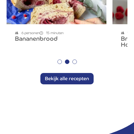
6 personen
15 minuten
1 p
Bananenbrood
Broo
Holl
Bekijk alle recepten