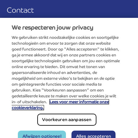
Contact
Veelgestelde vragen
We respecteren jouw privacy
Stuur ons een bericht
We gebruiken strikt noodzakelijke cookies en soortgelijke
technologieën om ervoor te zorgen dat onze website
Antwoordnummer 390
goed functioneert. Door op "Alles accepteren" te klikken,
3800 VB Amersfoort
ga je ermee akkoord dat wij en onze partners cookies en
soortgelijke technologieën gebruiken om jou een optimale
online ervaring te bieden. Dit omvat het tonen van
Consumentenservice FrieslandCampina
gepersonaliseerde inhoud en advertenties, de
0800-0765
mogelijkheid om externe video’s te bekijken en de optie
om geïntegreerde functies voor sociale media te
gebruiken. Kies “Voorkeuren aanpassen” om een
gedetailleerde keuze te maken over welke cookies je wilt
in- of uitschakelen.
Lees voor meer informatie onze
cookieverklaring.
Voorkeuren aanpassen
Footer
Privacy beleid
Cookiebeleid
Website-voorwaarden
Cookie instellingen
bottom
© 2026 | Optimel
Afwijzen optioneel
Alles accepteren