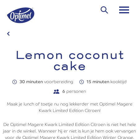
Overslaan
en
Zoeken
naar
de
inhoud
gaan
Lemon coconut
cake
30 minuten
voorbereiding
15 minuten
kooktijd
6
personen
Maak je lunch of toetje nu nog lekkerder met Optimel Magere
Kwark Limited Edition Citroen!
De Optimel Magere Kwark Limited Edition Citroen is niet het hele
jaar in de winkel. Wanneer hij er niet is kun je hem ook vervangen
voor de Optimel Magere Kwark Limited Edition Winter Orange.