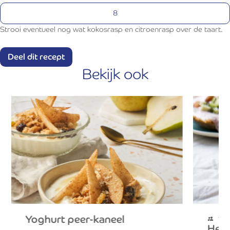
Strooi eventueel nog wat kokosrasp en citroenrasp over de taart.
Deel dit recept
Bekijk ook
Twitter
Facebook
Pinterest
E-mail
Kopieer URL
Yoghurt peer-kaneel
1 p
Hell