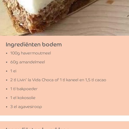
Ingrediënten bodem
100g havermoutmeel
60g amandelmeel
1 ei
2 tl Livin' la Vida Choca of 1 tl kaneel en 1,5 tl cacao
1 tl bakpoeder
1 el kokosolie
3 el agavesiroop