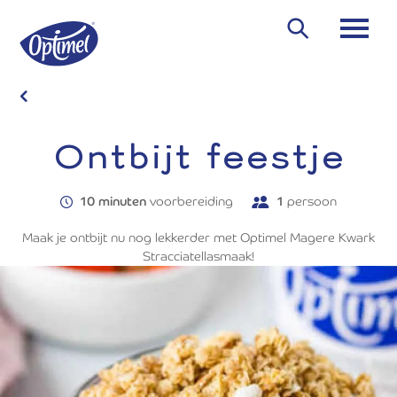
Overslaan
en
Zoeken
naar
de
inhoud
gaan
Ontbijt feestje
10 minuten
voorbereiding
1
persoon
Maak je ontbijt nu nog lekkerder met Optimel Magere Kwark
Stracciatellasmaak!